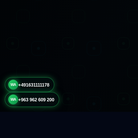
+491631111178
WA
+963 962 609 200
WA
[latest_posts_slider ]