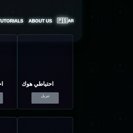
🇵🇸
TUTORIALS
ABOUT US
AR
احتياطي هوك
اح
تنزيل