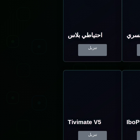
لسري
احتياطي بلاس
تنزيل
Tivimate V5
IboP
تنزيل