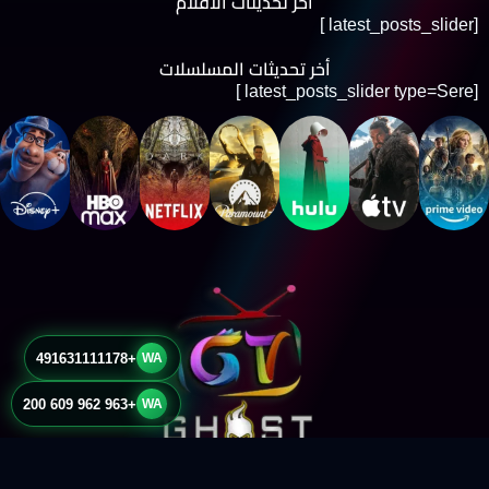
أخر تحديثات الأفلام
[latest_posts_slider ]
أخر تحديثات المسلسلات
[latest_posts_slider type=Sere ]
+491631111178
WA
+963 962 609 200
WA