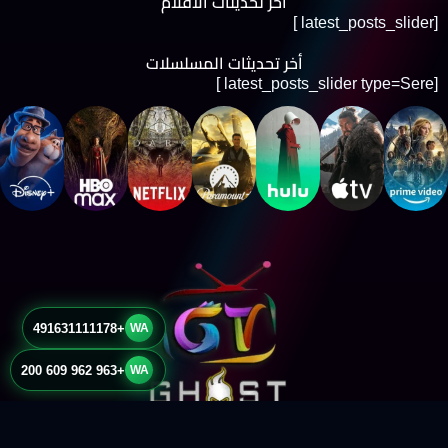
أخر تحديثات الأفلام
[latest_posts_slider ]
أخر تحديثات المسلسلات
[latest_posts_slider type=Sere ]
+491631111178
WA
+963 962 609 200
WA