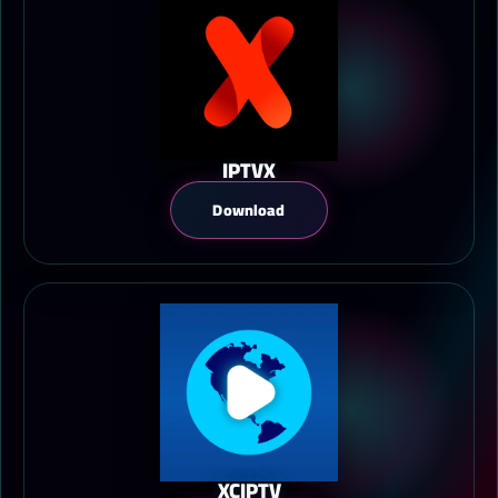
IPTVX
Download
XCIPTV