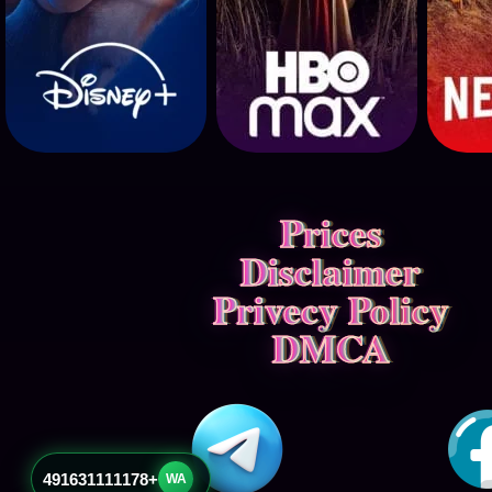
Prices
Disclaimer
Privecy Policy
DMCA
+491631111178
WA