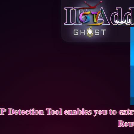
IP Add
الرئيسية
IP Detection Tool enables you to ext
Rout