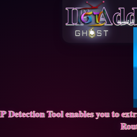
IP Add
الرئيسية
IP Detection Tool enables you to ext
Rout