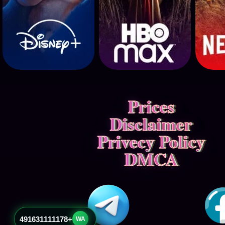
Prices
Disclaimer
Privecy Policy
DMCA
+491631111178
WA