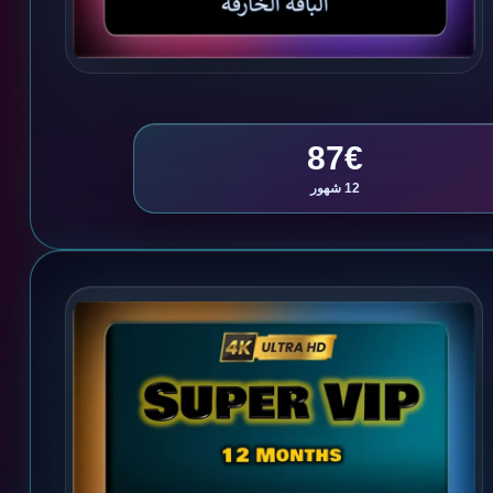
87€
12 شهور