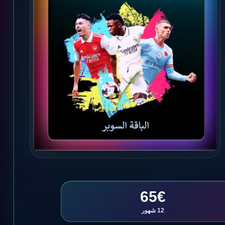
65€
12 شهور