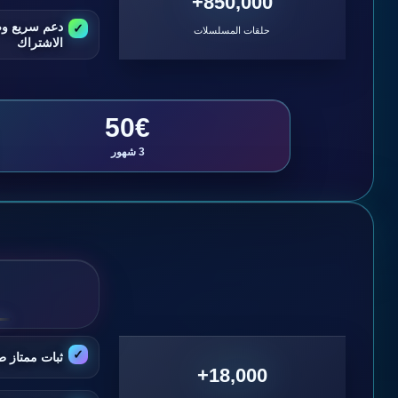
850,000+
دعم سريع و
حلقات المسلسلات
الاشتراك
50€
3 شهور
ثبات ممتاز ط
18,000+