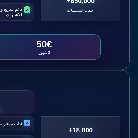
850,000+
دعم سريع و
حلقات المسلسلات
الاشتراك
50€
3 شهور
ثبات ممتاز ط
18,000+