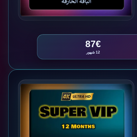
87€
12 شهور