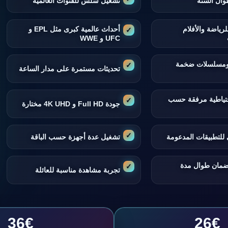
وال السنة
تشغيل سلس للقنوات العالمية
لرياضة والأفلام
أحداث عالمية كبرى مثل EPL و
UFC و WWE
 ومسلسلات ضخمة
تحديثات مستمرة على مدار الساعة
تياطية مرفقة حسب
جودة Full HD و 4K UHD مختارة
للتطبيقات المدعومة
تشغيل عدة أجهزة حسب الباقة
ضمان طوال مدة
تجربة مشاهدة مناسبة للعائلة
36€
26€