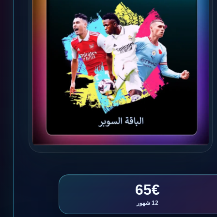
65€
12 شهور