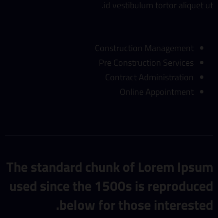
id vestibulum tortor aliquet ut.
Construction Management
Pre Construction Services
Contract Administration
Online Appointment
The standard chunk of Lorem Ipsum
used since the 1500s is reproduced
below for those interested.