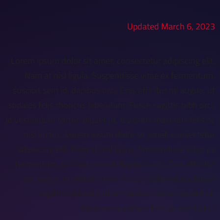
Updated March 6, 2023
Lorem ipsum dolor sit amet, consectetur adipiscing elit.
Nam at nisl ligula. Suspendisse vitae ex fermentum,
suscipit sem id, dapibus orci. Cras efficitur mi augue, ut
sodales felis rhoncus bibendum. Fusce sagittis nibh orci,
id vestibulum tortor aliquet ut. Vivamus maximus felis ac
nisl luctus. Lorem ipsum dolor sit amet, consectetur
adipiscing elit. Nam at nisl ligula. Suspendisse vitae ex
fermentum, suscipit sem id, dapibus orci. Cras efficitur
mi augue, ut sodales felis rhoncus bibendum. Fusce
sagittis nibh orci, id vestibulum tortor aliquet ut.
Vivamus maximus felis ac nisl luctus.