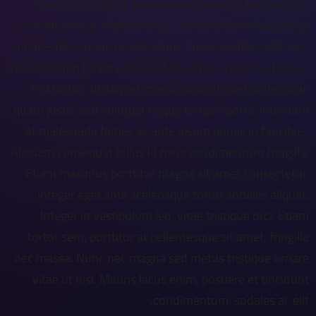
Nam at nisl ligula. Suspendisse vitae ex fermentum,
suscipit sem id, dapibus orci. Cras efficitur mi augue, ut
sodales felis rhoncus bibendum. Fusce sagittis nibh orci,
id vestibulum tortor aliquet ut. Vivamus maximus felis ac
nisl luctus, ut aliquet massa suscipit. Sed scelerisque
quam justo, sed volutpat neque tempor porta. Interdum
et malesuada fames ac ante ipsum primis in faucibus.
Aliquam consequat tellus id risus condimentum fringilla.
Etiam maximus porttitor magna sit amet consectetur.
Integer eget ante scelerisque tortor sodales aliquet.
Integer in vestibulum leo, vitae tristique orci. Etiam
tortor sem, porttitor at pellentesque sit amet, fringilla
nec massa. Nunc nec magna sed metus tristique ornare
vitae ut nisl. Mauris lacus enim, posuere et tincidunt
condimentum, sodales ac elit.