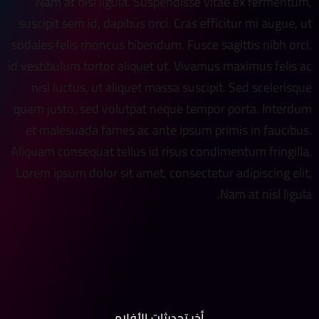
Nam at nisl ligula. Suspendisse vitae ex fermentum,
suscipit sem id, dapibus orci. Cras efficitur mi augue, ut
sodales felis rhoncus bibendum. Fusce sagittis nibh orci,
id vestibulum tortor aliquet ut. Vivamus maximus felis ac
nisl luctus, ut aliquet massa suscipit. Sed scelerisque
quam justo, sed volutpat neque tempor porta. Interdum
et malesuada fames ac ante ipsum primis in faucibus.
Aliquam consequat tellus id risus condimentum fringilla.
Lorem ipsum dolor sit amet, consectetur adipiscing elit.
Nam at nisl ligula.
أخر تحديثات الأفلام