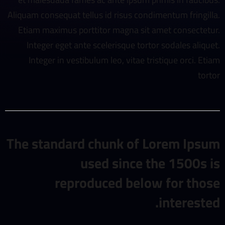
Aliquam consequat tellus id risus condimentum fringilla.
Etiam maximus porttitor magna sit amet consectetur.
Integer eget ante scelerisque tortor sodales aliquet.
Integer in vestibulum leo, vitae tristique orci. Etiam
tortor
The standard chunk of Lorem Ipsum
used since the 1500s is
reproduced below for those
interested.