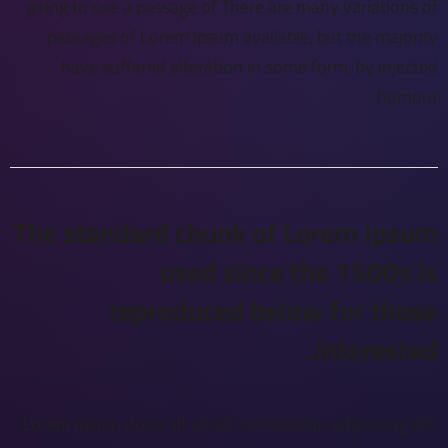
going to use a passage of There are many variations of
passages of Lorem Ipsum available, but the majority
have suffered alteration in some form, by injected
humour.
The standard chunk of Lorem Ipsum
used since the 1500s is
reproduced below for those
interested.
Lorem ipsum dolor sit amet, consectetur adipiscing elit.