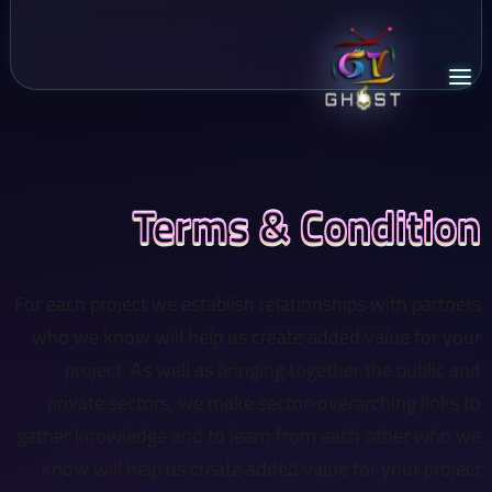
Terms & Condition
For each project we establish relationships with partners
who we know will help us create added value for your
project. As well as bringing together the public and
private sectors, we make sector-overarching links to
gather knowledge and to learn from each other who we
know will help us create added value for your project.