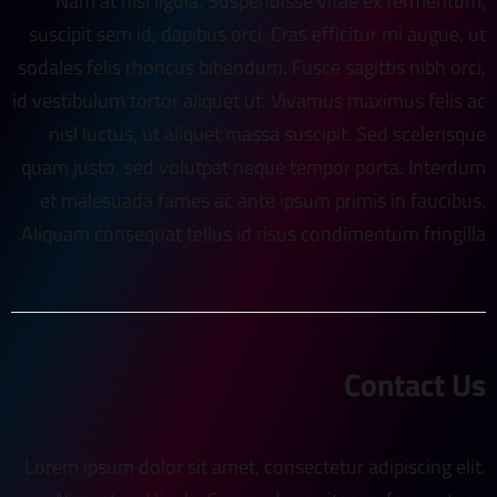
Nam at nisl ligula. Suspendisse vitae ex fermentum,
suscipit sem id, dapibus orci. Cras efficitur mi augue, ut
sodales felis rhoncus bibendum. Fusce sagittis nibh orci,
id vestibulum tortor aliquet ut. Vivamus maximus felis ac
nisl luctus, ut aliquet massa suscipit. Sed scelerisque
quam justo, sed volutpat neque tempor porta. Interdum
et malesuada fames ac ante ipsum primis in faucibus.
Aliquam consequat tellus id risus condimentum fringilla.
Contact Us
Lorem ipsum dolor sit amet, consectetur adipiscing elit.