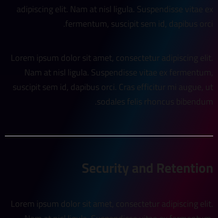
adipiscing elit. Nam at nisl ligula. Suspendisse vitae ex
fermentum, suscipit sem id, dapibus orci.
Lorem ipsum dolor sit amet, consectetur adipiscing elit.
Nam at nisl ligula. Suspendisse vitae ex fermentum,
suscipit sem id, dapibus orci. Cras efficitur mi augue, ut
sodales felis rhoncus bibendum.
Security and Retention
Lorem ipsum dolor sit amet, consectetur adipiscing elit.