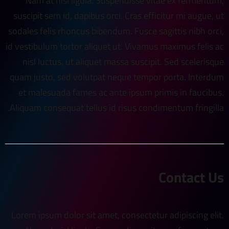
Nam at nisl ligula. Suspendisse vitae ex fermentum,
suscipit sem id, dapibus orci. Cras efficitur mi augue, ut
sodales felis rhoncus bibendum. Fusce sagittis nibh orci,
id vestibulum tortor aliquet ut. Vivamus maximus felis ac
nisl luctus, ut aliquet massa suscipit. Sed scelerisque
quam justo, sed volutpat neque tempor porta. Interdum
et malesuada fames ac ante ipsum primis in faucibus.
Aliquam consequat tellus id risus condimentum fringilla.
Contact Us
Lorem ipsum dolor sit amet, consectetur adipiscing elit.