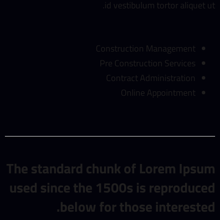
id vestibulum tortor aliquet ut.
Construction Management
Pre Construction Services
Contract Administration
Online Appointment
The standard chunk of Lorem Ipsum
used since the 1500s is reproduced
below for those interested.