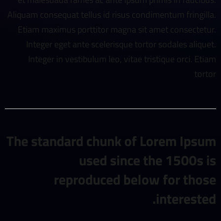
Aliquam consequat tellus id risus condimentum fringilla.
Etiam maximus porttitor magna sit amet consectetur.
Integer eget ante scelerisque tortor sodales aliquet.
Integer in vestibulum leo, vitae tristique orci. Etiam
tortor
The standard chunk of Lorem Ipsum
used since the 1500s is
reproduced below for those
interested.