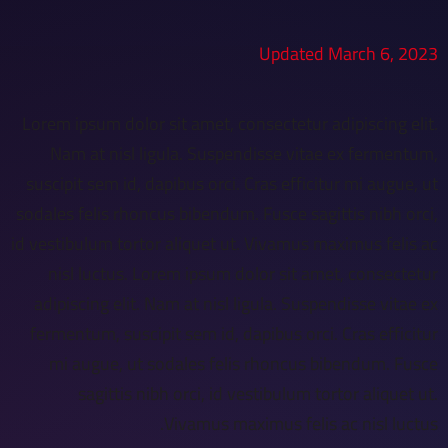
Updated March 6, 2023
Lorem ipsum dolor sit amet, consectetur adipiscing elit.
Nam at nisl ligula. Suspendisse vitae ex fermentum,
suscipit sem id, dapibus orci. Cras efficitur mi augue, ut
sodales felis rhoncus bibendum. Fusce sagittis nibh orci,
id vestibulum tortor aliquet ut. Vivamus maximus felis ac
nisl luctus. Lorem ipsum dolor sit amet, consectetur
adipiscing elit. Nam at nisl ligula. Suspendisse vitae ex
fermentum, suscipit sem id, dapibus orci. Cras efficitur
mi augue, ut sodales felis rhoncus bibendum. Fusce
sagittis nibh orci, id vestibulum tortor aliquet ut.
Vivamus maximus felis ac nisl luctus.