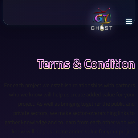
Terms & Condition
For each project we establish relationships with partners
who we know will help us create added value for your
project. As well as bringing together the public and
private sectors, we make sector-overarching links to
gather knowledge and to learn from each other who we
know will help us create added value for your project.