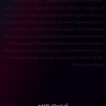
Nam at nisl ligula. Suspendisse vitae ex fermentum,
suscipit sem id, dapibus orci. Cras efficitur mi augue, ut
sodales felis rhoncus bibendum. Fusce sagittis nibh orci,
id vestibulum tortor aliquet ut. Vivamus maximus felis ac
nisl luctus, ut aliquet massa suscipit. Sed scelerisque
quam justo, sed volutpat neque tempor porta. Interdum
et malesuada fames ac ante ipsum primis in faucibus.
Aliquam consequat tellus id risus condimentum fringilla.
Lorem ipsum dolor sit amet, consectetur adipiscing elit.
Nam at nisl ligula.
أخر تحديثات الأفلام