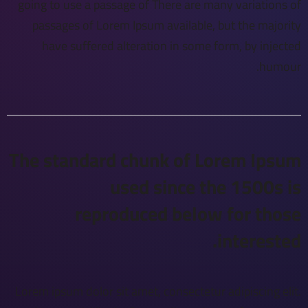
going to use a passage of There are many variations of
passages of Lorem Ipsum available, but the majority
have suffered alteration in some form, by injected
humour.
The standard chunk of Lorem Ipsum
used since the 1500s is
reproduced below for those
interested.
Lorem ipsum dolor sit amet, consectetur adipiscing elit.