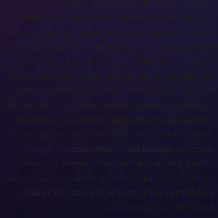
Nam at nisl ligula. Suspendisse vitae ex fermentum,
suscipit sem id, dapibus orci. Cras efficitur mi augue, ut
sodales felis rhoncus bibendum. Fusce sagittis nibh orci,
id vestibulum tortor aliquet ut. Vivamus maximus felis ac
nisl luctus, ut aliquet massa suscipit. Sed scelerisque
quam justo, sed volutpat neque tempor porta. Interdum
et malesuada fames ac ante ipsum primis in faucibus.
Aliquam consequat tellus id risus condimentum fringilla.
Etiam maximus porttitor magna sit amet consectetur.
Integer eget ante scelerisque tortor sodales aliquet.
Integer in vestibulum leo, vitae tristique orci. Etiam
tortor sem, porttitor at pellentesque sit amet, fringilla
nec massa. Nunc nec magna sed metus tristique ornare
vitae ut nisl. Mauris lacus enim, posuere et tincidunt
condimentum, sodales ac elit.