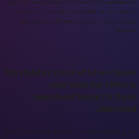
going to use a passage of There are many variations of
passages of Lorem Ipsum available, but the majority
have suffered alteration in some form, by injected
humour.
The standard chunk of Lorem Ipsum
used since the 1500s is
reproduced below for those
interested.
Lorem ipsum dolor sit amet, consectetur adipiscing elit.