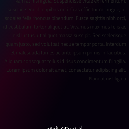
Nam at nisl ligula. Suspendisse vitae ex fermentum,
suscipit sem id, dapibus orci. Cras efficitur mi augue, ut
sodales felis rhoncus bibendum. Fusce sagittis nibh orci,
id vestibulum tortor aliquet ut. Vivamus maximus felis ac
nisl luctus, ut aliquet massa suscipit. Sed scelerisque
quam justo, sed volutpat neque tempor porta. Interdum
et malesuada fames ac ante ipsum primis in faucibus.
Aliquam consequat tellus id risus condimentum fringilla.
Lorem ipsum dolor sit amet, consectetur adipiscing elit.
Nam at nisl ligula.
أخر تحديثات الأفلام