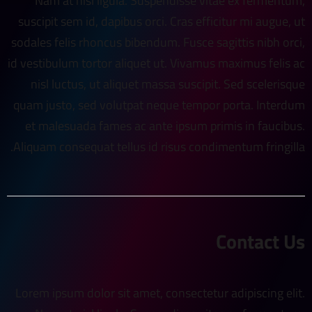
Nam at nisl ligula. Suspendisse vitae ex fermentum,
suscipit sem id, dapibus orci. Cras efficitur mi augue, ut
sodales felis rhoncus bibendum. Fusce sagittis nibh orci,
id vestibulum tortor aliquet ut. Vivamus maximus felis ac
nisl luctus, ut aliquet massa suscipit. Sed scelerisque
quam justo, sed volutpat neque tempor porta. Interdum
et malesuada fames ac ante ipsum primis in faucibus.
Aliquam consequat tellus id risus condimentum fringilla.
Contact Us
Lorem ipsum dolor sit amet, consectetur adipiscing elit.