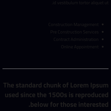
id vestibulum tortor aliquet ut.
Construction Management
Pre Construction Services
Contract Administration
Online Appointment
The standard chunk of Lorem Ipsum
used since the 1500s is reproduced
below for those interested.