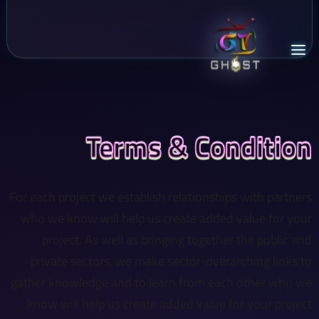
Terms & Condition
For each project we establish relationships with partners
who we know will help us create added value for your
project. As well as bringing together the public and
private sectors, we make sector-overarching links to
gather knowledge and to learn from each other who we
know will help us create added value for your project.