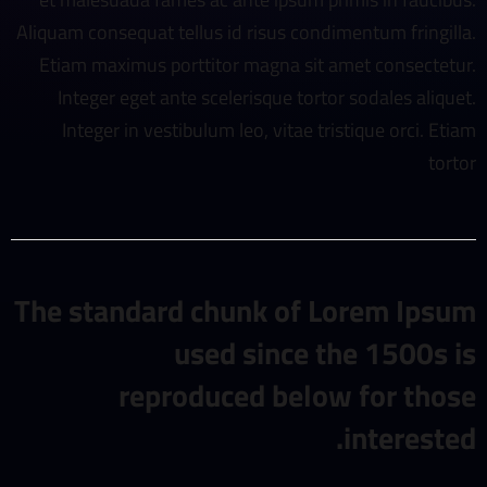
Aliquam consequat tellus id risus condimentum fringilla.
Etiam maximus porttitor magna sit amet consectetur.
Integer eget ante scelerisque tortor sodales aliquet.
Integer in vestibulum leo, vitae tristique orci. Etiam
tortor
The standard chunk of Lorem Ipsum
used since the 1500s is
reproduced below for those
interested.