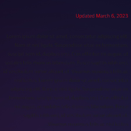
Updated March 6, 2023
Lorem ipsum dolor sit amet, consectetur adipiscing elit.
Nam at nisl ligula. Suspendisse vitae ex fermentum,
suscipit sem id, dapibus orci. Cras efficitur mi augue, ut
sodales felis rhoncus bibendum. Fusce sagittis nibh orci,
id vestibulum tortor aliquet ut. Vivamus maximus felis ac
nisl luctus. Lorem ipsum dolor sit amet, consectetur
adipiscing elit. Nam at nisl ligula. Suspendisse vitae ex
fermentum, suscipit sem id, dapibus orci. Cras efficitur
mi augue, ut sodales felis rhoncus bibendum. Fusce
sagittis nibh orci, id vestibulum tortor aliquet ut.
Vivamus maximus felis ac nisl luctus.