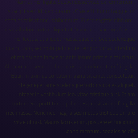
Nam at nisl ligula. Suspendisse vitae ex fermentum,
suscipit sem id, dapibus orci. Cras efficitur mi augue, ut
sodales felis rhoncus bibendum. Fusce sagittis nibh orci,
id vestibulum tortor aliquet ut. Vivamus maximus felis ac
nisl luctus, ut aliquet massa suscipit. Sed scelerisque
quam justo, sed volutpat neque tempor porta. Interdum
et malesuada fames ac ante ipsum primis in faucibus.
Aliquam consequat tellus id risus condimentum fringilla.
Etiam maximus porttitor magna sit amet consectetur.
Integer eget ante scelerisque tortor sodales aliquet.
Integer in vestibulum leo, vitae tristique orci. Etiam
tortor sem, porttitor at pellentesque sit amet, fringilla
nec massa. Nunc nec magna sed metus tristique ornare
vitae ut nisl. Mauris lacus enim, posuere et tincidunt
condimentum, sodales ac elit.