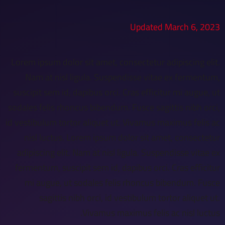
Updated March 6, 2023
Lorem ipsum dolor sit amet, consectetur adipiscing elit.
Nam at nisl ligula. Suspendisse vitae ex fermentum,
suscipit sem id, dapibus orci. Cras efficitur mi augue, ut
sodales felis rhoncus bibendum. Fusce sagittis nibh orci,
id vestibulum tortor aliquet ut. Vivamus maximus felis ac
nisl luctus. Lorem ipsum dolor sit amet, consectetur
adipiscing elit. Nam at nisl ligula. Suspendisse vitae ex
fermentum, suscipit sem id, dapibus orci. Cras efficitur
mi augue, ut sodales felis rhoncus bibendum. Fusce
sagittis nibh orci, id vestibulum tortor aliquet ut.
Vivamus maximus felis ac nisl luctus.