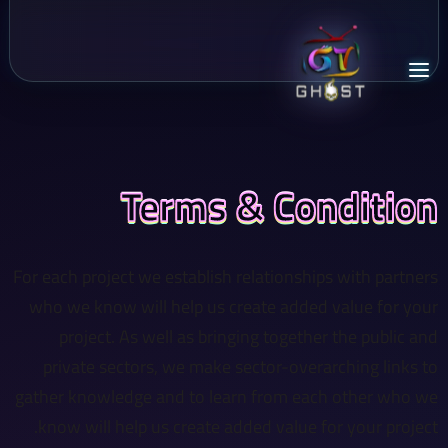
Terms & Condition
For each project we establish relationships with partners
who we know will help us create added value for your
project. As well as bringing together the public and
private sectors, we make sector-overarching links to
gather knowledge and to learn from each other who we
know will help us create added value for your project.