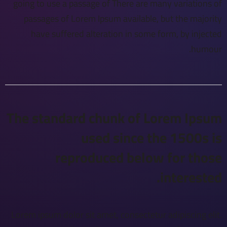
going to use a passage of There are many variations of
passages of Lorem Ipsum available, but the majority
have suffered alteration in some form, by injected
humour.
The standard chunk of Lorem Ipsum
used since the 1500s is
reproduced below for those
interested.
Lorem ipsum dolor sit amet, consectetur adipiscing elit.