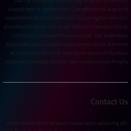
Nam at nisl ligula. Suspendisse vitae ex fermentum,
suscipit sem id, dapibus orci. Cras efficitur mi augue, ut
sodales felis rhoncus bibendum. Fusce sagittis nibh orci,
id vestibulum tortor aliquet ut. Vivamus maximus felis ac
nisl luctus, ut aliquet massa suscipit. Sed scelerisque
quam justo, sed volutpat neque tempor porta. Interdum
et malesuada fames ac ante ipsum primis in faucibus.
Aliquam consequat tellus id risus condimentum fringilla.
Contact Us
Lorem ipsum dolor sit amet, consectetur adipiscing elit.