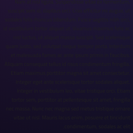
Nam at nisl ligula. Suspendisse vitae ex fermentum,
suscipit sem id, dapibus orci. Cras efficitur mi augue, ut
sodales felis rhoncus bibendum. Fusce sagittis nibh orci,
id vestibulum tortor aliquet ut. Vivamus maximus felis ac
nisl luctus, ut aliquet massa suscipit. Sed scelerisque
quam justo, sed volutpat neque tempor porta. Interdum
et malesuada fames ac ante ipsum primis in faucibus.
Aliquam consequat tellus id risus condimentum fringilla.
Etiam maximus porttitor magna sit amet consectetur.
Integer eget ante scelerisque tortor sodales aliquet.
Integer in vestibulum leo, vitae tristique orci. Etiam
tortor sem, porttitor at pellentesque sit amet, fringilla
nec massa. Nunc nec magna sed metus tristique ornare
vitae ut nisl. Mauris lacus enim, posuere et tincidunt
condimentum, sodales ac elit.