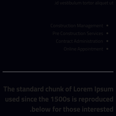
id vestibulum tortor aliquet ut.
Construction Management
Pre Construction Services
Contract Administration
Online Appointment
The standard chunk of Lorem Ipsum
used since the 1500s is reproduced
below for those interested.