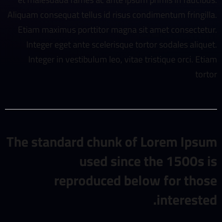
Aliquam consequat tellus id risus condimentum fringilla.
Etiam maximus porttitor magna sit amet consectetur.
Integer eget ante scelerisque tortor sodales aliquet.
Integer in vestibulum leo, vitae tristique orci. Etiam
tortor
The standard chunk of Lorem Ipsum
used since the 1500s is
reproduced below for those
interested.