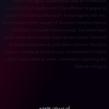
Nam at nisl ligula. Suspendisse vitae ex fermentum,
suscipit sem id, dapibus orci. Cras efficitur mi augue, ut
sodales felis rhoncus bibendum. Fusce sagittis nibh orci,
id vestibulum tortor aliquet ut. Vivamus maximus felis ac
nisl luctus, ut aliquet massa suscipit. Sed scelerisque
quam justo, sed volutpat neque tempor porta. Interdum
et malesuada fames ac ante ipsum primis in faucibus.
Aliquam consequat tellus id risus condimentum fringilla.
Lorem ipsum dolor sit amet, consectetur adipiscing elit.
Nam at nisl ligula.
أخر تحديثات الأفلام