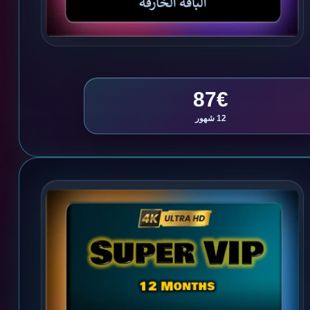
87€
12 شهور