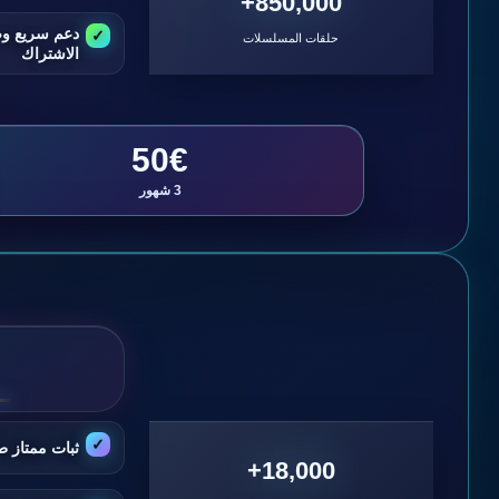
850,000+
دعم سريع و
حلقات المسلسلات
الاشتراك
50€
3 شهور
ثبات ممتاز ط
18,000+