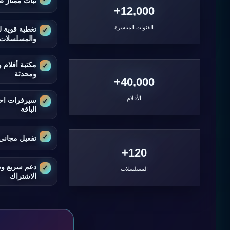
ثبات ممتاز ط
12,000+
القنوات المباشرة
تغطية قوية ل
والمسلسلات
مكتبة أفلام
ومحدثة
40,000+
الأفلام
سيرفرات اح
الباقة
تفعيل مجاني 
120+
دعم سريع و
المسلسلات
الاشتراك