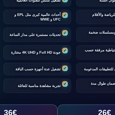
وال السنة
تشغيل سلس للقنوات العالمية
لرياضة والأفلام
أحداث عالمية كبرى مثل EPL و
UFC و WWE
 ومسلسلات ضخمة
تحديثات مستمرة على مدار الساعة
تياطية مرفقة حسب
جودة Full HD و 4K UHD مختارة
للتطبيقات المدعومة
تشغيل عدة أجهزة حسب الباقة
ضمان طوال مدة
تجربة مشاهدة مناسبة للعائلة
36€
26€