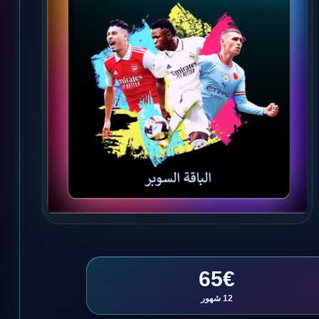
65€
12 شهور