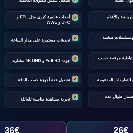
وال السنة
تشغيل سلس للقنوات العالمية
لرياضة والأفلام
أحداث عالمية كبرى مثل EPL و
UFC و WWE
 ومسلسلات ضخمة
تحديثات مستمرة على مدار الساعة
تياطية مرفقة حسب
جودة Full HD و 4K UHD مختارة
للتطبيقات المدعومة
تشغيل عدة أجهزة حسب الباقة
ضمان طوال مدة
تجربة مشاهدة مناسبة للعائلة
36€
26€