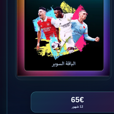
65€
12 شهور