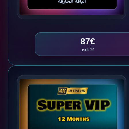
87€
12 شهور