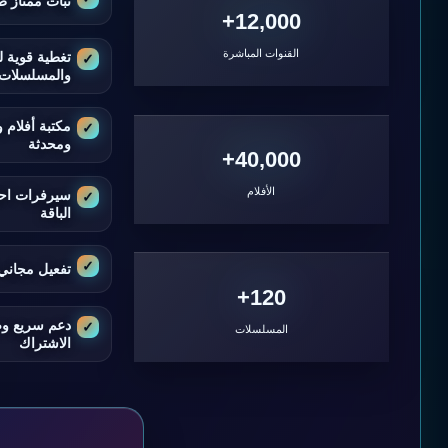
ثبات ممتاز ط
12,000+
القنوات المباشرة
تغطية قوية ل
والمسلسلات
مكتبة أفلام
ومحدثة
40,000+
الأفلام
سيرفرات اح
الباقة
تفعيل مجاني 
120+
دعم سريع و
المسلسلات
الاشتراك