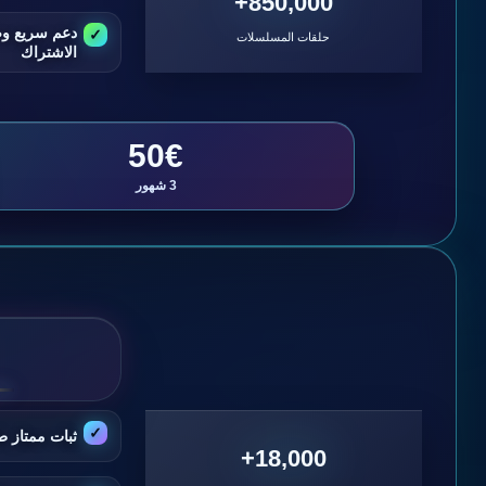
850,000+
دعم سريع و
حلقات المسلسلات
الاشتراك
50€
3 شهور
ثبات ممتاز ط
18,000+