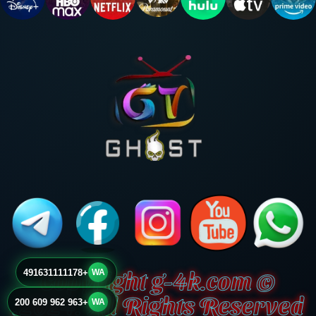
g-4k.com
© Copyright
+491631111178
WA
2024. All Rights Reserved.
+963 962 609 200
WA