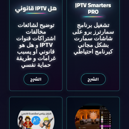
ٍIPTV Smarters
هل IPTV قانوني
PRO
تشغيل برنامج
توضيح لشائعات
سمارترز برو على
مخالفات
شاشات سمارت
اشتراكات قنوات
بشكل مجاني
IPTV و هل هو
كبرنامج احتياطي
قانوني او يسبب
غرامات و طريقة
حماية نفسي
الشرح
الشرح