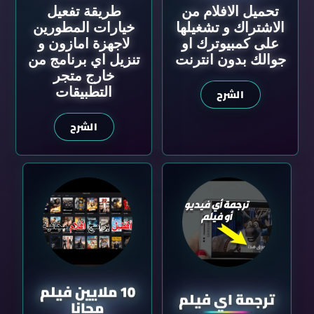
تحميل الافلام من
طريقة تفعيل
الاشتراك و تشغيلها
خيارات المطورين
على كمبيوترك او
لاجهزة امازون و
جوالك بدون انترنت
تنزيل اي برنامج من
خارج متجر
التطبيقات
الشرح
الشرح
10 ملايين فيلم
ترجمة اي فيلم
مجانا