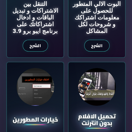
البوت الالي المتطور
التنقل بين
للحصول على
الاشتراكات و تبديل
معلومات اشتراكك
الباقات و ادخال
و شروحات لكل
اشتراكاتك على
المشاكل
برنامج ايبو برو 3.9
الشرح
الشرح
تحميل الافلام
خيارات المطورين
بدون انترنت