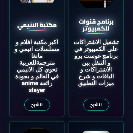
برنامج قنوات
مكتبة الانيمي
للكمبيوتر
تشغيل الاشتراكات
اكبر مكتبة افلام و
على الكمبيوتر في
مسلسلات انيمي و
برنامج غوست برو
مانغا
و التنقل بين
مترجمةللعربية
الاشتراكات و
تحوي كل الانيمي
الباقات و شرح
في العالم و بجودة
ميزات التطبيق
رائعة anime
slayer
الشرح
الشرح