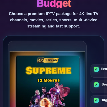
Budget
Choose a premium IPTV package for 4K live TV
channels, movies, series, sports, multi-device
streaming and fast support.
Ext
Bes
Hug