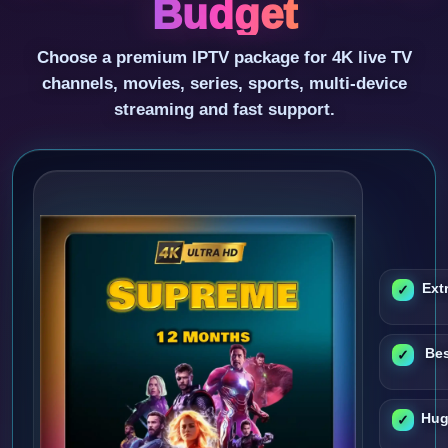
Budget
Choose a premium IPTV package for 4K live TV
channels, movies, series, sports, multi-device
streaming and fast support.
Ext
Bes
Hug