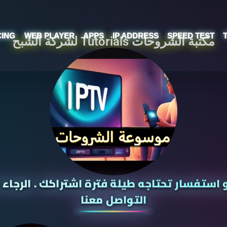
CING
WEB PLAYER
APPS
IP ADDRESS
SPEED TEST
مكتبة الشروحات Tutorials لشركة الشبح
ستفسار تحتاجه طيلة فترة اشتراكك . الرجاء 
التواصل معنا