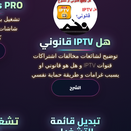
s PRO
تشغيل بر
شاشات 
هل IPTV قانوني
ك
توضيح لشائعات مخالفات اشتراكات
قنوات IPTV و هل هو قانوني او
يسبب غرامات و طريقة حماية نفسي
الشرح
تشغي
تبديل قائمة