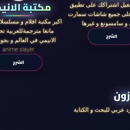
مكتبة الاني
يل اشتراكك على تطبيق
 على جميع شاشات سمارت
اكبر مكتبة افلام و مسلسلا
و سامسونغ و غيرها
مانغا مترجمةللعربية ت
الشرح
الانيمي في العالم و بجود
anime slayer
الشرح
زون
 عربي للبحث و الكتابة