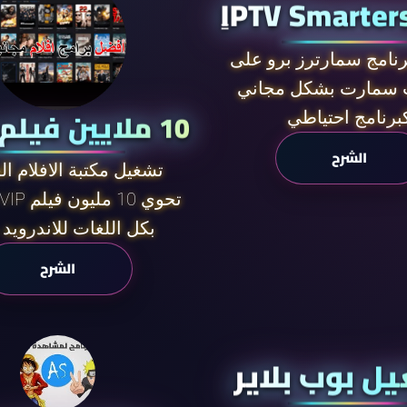
ٍIPTV Smarter
نامج سمارترز برو على
سمارت بشكل مجاني
10 ملايين فيلم مجانا
برنامج احتياطي
الشرح
تشغيل مكتبة الافلام ال
Cinema VIP تحوي 10 مليون فيلم
بكل اللغات للاندرويد 
الشرح
ل بوب بلاير