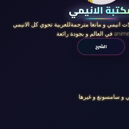
كتبة الانيمي
ات انيمي و مانغا مترجمةللعربية تحوي كل الانيمي
ائعة anime slayer
الشرح
 و سامسونغ و غيرها