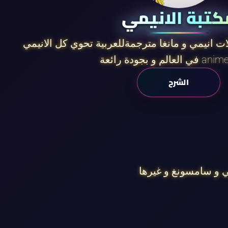
كتبة الانيمي
ات انيمي و مانغا مترجمةللعربية تحوي كل الانيمي
ائعة anime slayer
الشرح
 و سامسونغ و غيرها