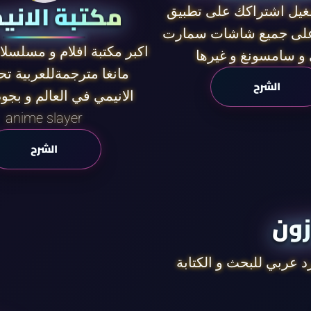
مكتبة الاني
يل اشتراكك على تطبيق
 على جميع شاشات سمارت
اكبر مكتبة افلام و مسلسلا
و سامسونغ و غيرها
مانغا مترجمةللعربية ت
الشرح
الانيمي في العالم و بجود
anime slayer
الشرح
زون
 عربي للبحث و الكتابة