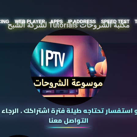
CING
WEB PLAYER
APPS
IP ADDRESS
SPEED TEST
مكتبة الشروحات Tutorials لشركة الشبح
ستفسار تحتاجه طيلة فترة اشتراكك . الرجاء 
التواصل معنا