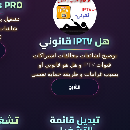
s PRO
تشغيل بر
شاشات 
هل IPTV قانوني
ك
توضيح لشائعات مخالفات اشتراكات
قنوات IPTV و هل هو قانوني او
يسبب غرامات و طريقة حماية نفسي
الشرح
تشغي
تبديل قائمة