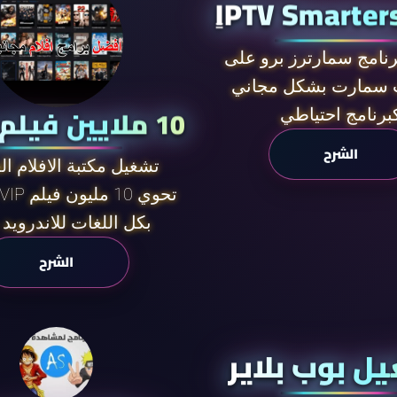
ٍIPTV Smarter
نامج سمارترز برو على
سمارت بشكل مجاني
10 ملايين فيلم مجانا
برنامج احتياطي
الشرح
تشغيل مكتبة الافلام ال
Cinema VIP تحوي 10 مليون فيلم
بكل اللغات للاندرويد 
الشرح
ل بوب بلاير