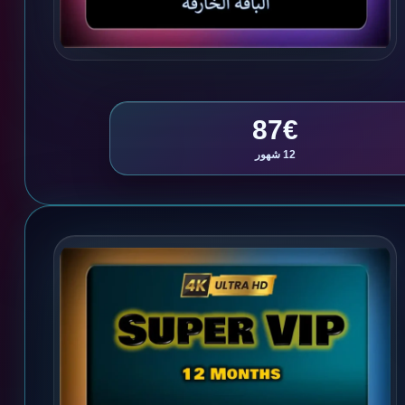
87€
12 شهور