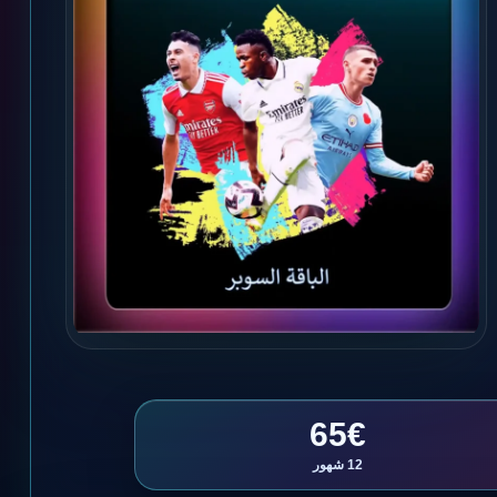
65€
12 شهور