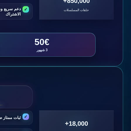
850,000+
دعم سريع و
حلقات المسلسلات
الاشتراك
50€
3 شهور
ثبات ممتاز ط
18,000+