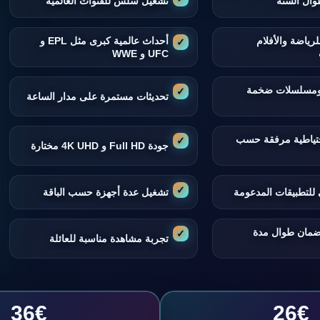
وال السنة
تشغيل سلس للقنوات العالمية
لرياضة والأفلام
أحداث عالمية كبرى مثل EPL و
UFC و WWE
 ومسلسلات ضخمة
تحديثات مستمرة على مدار الساعة
تياطية مرفقة حسب
جودة Full HD و 4K UHD مختارة
للتطبيقات المدعومة
تشغيل عدة أجهزة حسب الباقة
ضمان طوال مدة
تجربة مشاهدة مناسبة للعائلة
36€
26€